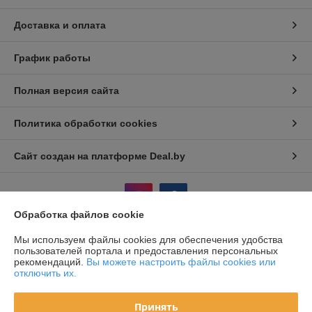
Доставка и оплата
График работы
Полная версия сайта
Политика обработки cookies
Сайт создан на платформе Deal.by
Обработка файлов cookie
Мы используем файлы cookies для обеспечения удобства
Информация для покупателя
пользователей портала и предоставления персональных
рекомендаций.
Вы можете настроить файлы cookies или
Юридическое лицо:
Частное унитарное предприятие Белый Эльф
отключить их.
Минск, В.Хоружей 6А, пом.94-4
Регистрационный номер ЕГР: 193936025
Принять