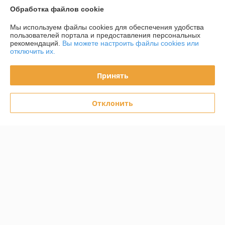
Обработка файлов cookie
Политика обработки cookies
Мы используем файлы cookies для обеспечения удобства
пользователей портала и предоставления персональных
Сайт создан на платформе Deal.by
рекомендаций.
Вы можете настроить файлы cookies или
отключить их.
Принять
Отклонить
Информация для покупателя
Юридическое лицо:
Частное унитарное предприятие Белый Эльф
Минск, В.Хоружей 6А, пом.94-4
Регистрационный номер ЕГР: 193936025
УНП: 193936025
Регистрационный орган: Минский горисполком
Дата регистрации компании: 04.12.2025
Местонахождение книги жалоб и предложений: Минск, Восточная 35-
43