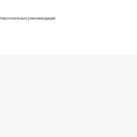
 персональных рекомендаций.
Правила
Публичный договор
Возврат и замена товара