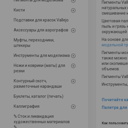
Пигменты для моделизма
Пигменты Val
натуральных и
Кисти
смешивание и
Подставки для красок Vallejo
Цветовая пал
пыль и грязь 
Аксессуары для аэрографов
окружающей с
На основе дл
Муфты, переходники,
модельной тр
штекеры
Пигменты мож
Инструменты для моделизма
также можно 
или скопивше
Ножи и коврики (маты) для
объемов.
резки
Пигменты Val
Контурный скотч,
Инструменты,
разметочные карандаши
Буклеты, каталог (печать)
Почитайте к
Каллиграфия
Палитра для
% Сток и ликвидация
художественных материалов
Как пользоват
%