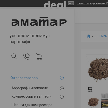
Начать продавать на D
усё для мадэлізму і
...
Пигм
аэраграфіі
Каталог товаров
Аэрографы и запчасти
Компрессоры и запчасти
Шланги для компрессора