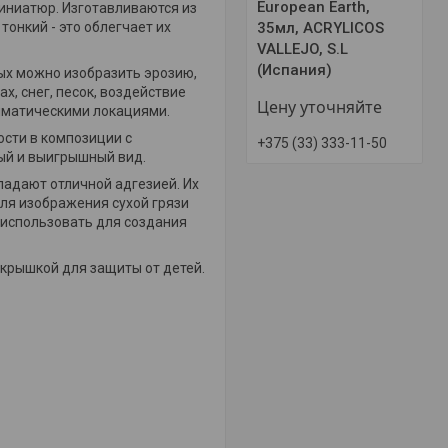
European Earth,
иниатюр. Изготавливаются из
35мл, ACRYLICOS
тонкий - это облегчает их
VALLEJO, S.L
(Испания)
ых можно изобразить эрозию,
х, снег, песок, воздействие
Цену уточняйте
иматическими локациями.
ости в композиции с
+375 (33) 333-11-50
ный и выигрышный вид.
ладают отличной адгезией. И
х
ля изображения сухой грязи
использовать для создания
 крышкой для защиты от детей.