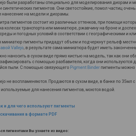
lejo были разработаны специально для моделирования диорам и м
 синтетических пигментов. Они светостойкие, помол частиц очень 
 нанесение на модели и диорамы.
итра пигментов состоит из различных оттенков, при помощи котор
на колесах транспорта или миниатюре, ржавчину на броне и доспеха
реды и погодных условий в соответствии с географическими и кл
я миниатюр пигменты придадут объем и подчеркнут рельеф местн
авой Vallejo
, в результате сама миниатюра будет иметь закончен
но наносить в сухом виде прямо кистью на модель, так как они об
зафиксировать с помощью разбавителя, когда они используются д
йся пыли.
С помощью связующего
Pigment Binder
пигменты можно 
lejo не воспламеняются.
Продаются в сухом виде, в банке по 35мл
с
 используемые для нанесения пигментов, моются водой.
ак и для чего используют пигменты
 скачивания в формате PDF
ься пигментами Вы узнаете из видео: