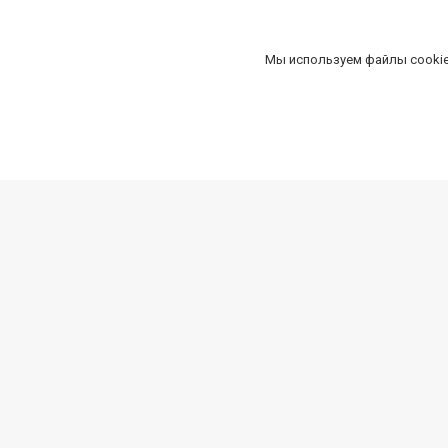
Мы используем файлы cookie
О нас
Оплата 
Кто мы
Инстру
Instagram
Вернуться на главную