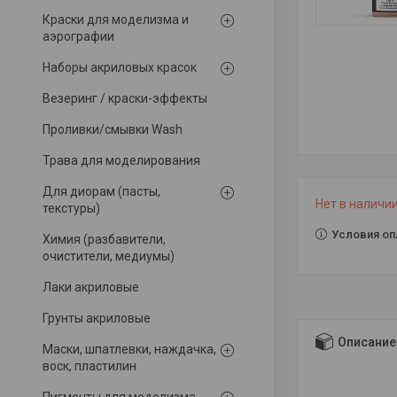
Краски для моделизма и
аэрографии
Наборы акриловых красок
Везеринг / краски-эффекты
Проливки/смывки Wash
Трава для моделирования
Для диорам (пасты,
Нет в наличи
текстуры)
Условия оп
Химия (разбавители,
очистители, медиумы)
Лаки акриловые
Грунты акриловые
Описание
Маски, шпатлевки, наждачка,
воск, пластилин