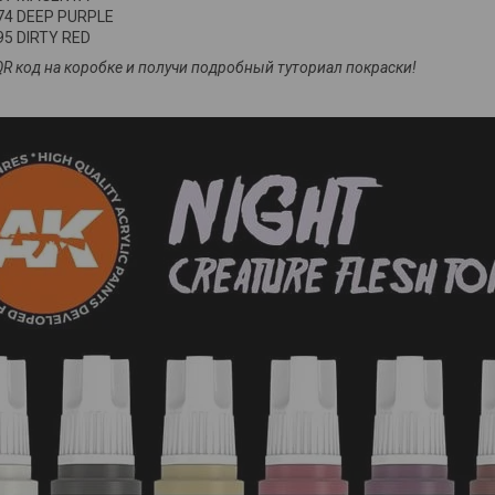
74 DEEP PURPLE
5 DIRTY RED
QR код на коробке и получи подробный туториал покраски!