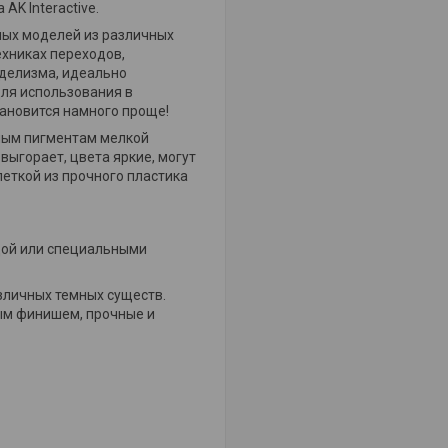
AK Interactive.
ных моделей из различных
техниках переходов,
оделизма, идеально
для использования в
тановится намного проще!
нным пигментам мелкой
выгорает, цвета яркие, могут
еткой из прочного пластика
дой или специальными
зличных темных существ.
вым финишем, прочные и