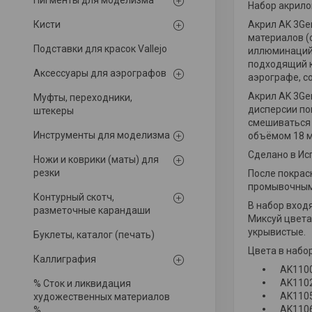
Пигменты для моделизма
Набор акрилов
Кисти
Акрил AK 3Ge
материалов (с
Подставки для красок Vallejo
иллюминаций,
подходящий к
Аксессуары для аэрографов
аэрографе, с
Акрил AK 3Ge
Муфты, переходники,
дисперсии по
штекеры
смешиваться 
Инструменты для моделизма
объёмом 18 
Сделано в Ис
Ножи и коврики (маты) для
резки
После покрас
промывочными
Контурный скотч,
В набор вход
разметочные карандаши
Миксуй цвета
укрывистые.
Буклеты, каталог (печать)
Цвета в набо
Каллиграфия
AK110
AK110
% Сток и ликвидация
AK1105
художественных материалов
AK110
%