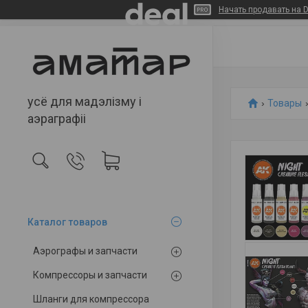
Начать продавать на D
усё для мадэлізму і
Товары
аэраграфіі
Каталог товаров
Аэрографы и запчасти
Компрессоры и запчасти
Шланги для компрессора