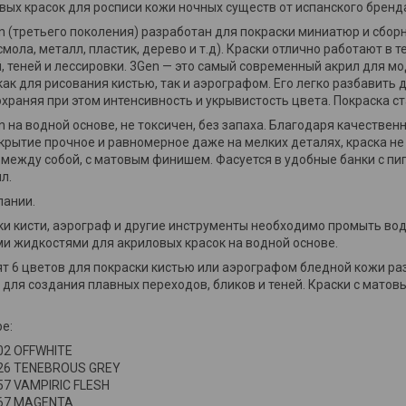
ых красок для росписи кожи ночных существ от испанского бренда 
n (третьего поколения) разработан для покраски миниатюр и сбор
мола, металл, пластик, дерево и т.д). Краски отлично работают в 
 теней и лессировки. 3Gen — это самый современный акрил для м
ак для рисования кистью, так и аэрографом. Его легко разбавить 
охраняя при этом интенсивность и укрывистость цвета. Покраска с
n на водной основе, не токсичен, без запаха. Благодаря качестве
крытие прочное и равномерное даже на мелких деталях, краска не 
между собой, с матовым финишем. Фасуется в удобные банки с пип
мл.
пании.
ки кисти, аэрограф и другие инструменты необходимо промыть во
 жидкостями для акриловых красок на водной основе.
ят 6 цветов для покраски кистью или аэрографом бледной кожи ра
 для создания плавных переходов, бликов и теней. Краски с мато
ре
:
02 OFFWHITE
26 TENEBROUS GREY
7 VAMPIRIC FLESH
67 MAGENTA