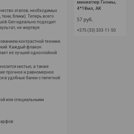
миниатюр Гномы,
4*18мл, AK
чество этапов, необходимых
тени, блики). Теперь всего
57
руб.
uick Gen идеально подходит
езультат,
не жертвуя
+375 (33) 333-11-50
ованием контрастной техники.
кий.
Каждый флакон
лает её лучшей однослойной
аносится кистью, а также
тие прочное и равномерное
я в удобные банки с пипеткой
дой или специальными
варфов: