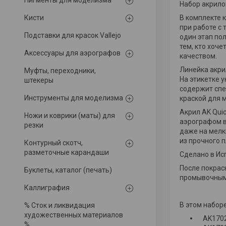
Пигменты для моделизма
Набор акрилов
Кисти
В комплекте к
при работе с 
Подставки для красок Vallejo
один этап по
тем, кто хоч
Аксессуары для аэрографов
качеством.
Линейка акри
Муфты, переходники,
На этикетке 
штекеры
содержит спе
Инструменты для моделизма
краской для 
Акрил AK Quic
Ножи и коврики (маты) для
аэрографом в
резки
даже на мелк
из прочного 
Контурный скотч,
разметочные карандаши
Сделано в Ис
После покрас
Буклеты, каталог (печать)
промывочными
Каллиграфия
В этом набор
% Сток и ликвидация
художественных материалов
AK170
%