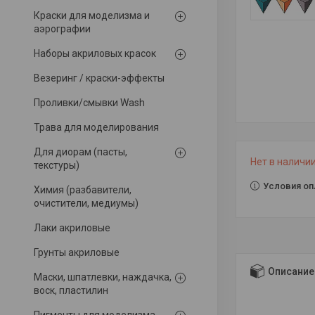
Краски для моделизма и
аэрографии
Наборы акриловых красок
Везеринг / краски-эффекты
Проливки/смывки Wash
Трава для моделирования
Для диорам (пасты,
Нет в наличи
текстуры)
Условия оп
Химия (разбавители,
очистители, медиумы)
Лаки акриловые
Грунты акриловые
Описание
Маски, шпатлевки, наждачка,
воск, пластилин