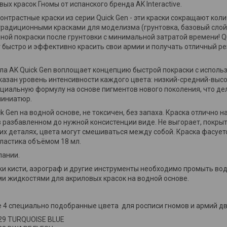
ых красок Гномы от испанского бренда AK Interactive.
онтрастные краски из серии Quick Gen - э
ти краски сокращают коли
традиционными красками для моделизма (грунтовка, базовый слой, 
лной покраски после грунтовки с минимальной затратой времени! Q
ет быстро и эффективно красить свои армии и получать отличный р
ла AK Quick Gen воплощает концепцию быстрой покраски с использ
указан уровень интенсивности каждого цвета: низкий-средний-высо
циальную формулу на основе пигментов нового поколения, что де
миниатюр.
k Gen на водной основе, не токсичен, без запаха. Краска отлично н
 разбавленном до нужной консистенции виде. Не выгорает, покры
их деталях, цвета могут смешиваться между собой. Краска фасуетс
пластика объёмом 18 мл.
пании.
ки кисти, аэрограф и другие инструменты необходимо промыть во
 жидкостями для акриловых красок на водной основе.
е 4 специально подобранные цвета для росписи гномов и армий д
29 TURQUOISE BLUE