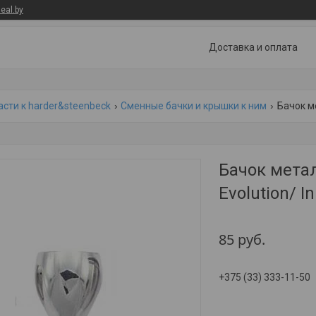
eal.by
Доставка и оплата
асти к harder&steenbeck
Сменные бачки и крышки к ним
Бачок мета
Evolution/ In
85
руб.
+375 (33) 333-11-50