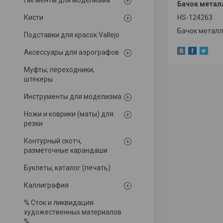
Пигменты для моделизма
Бачок металл
Кисти
HS-124263
Бачок металли
Подставки для красок Vallejo
Аксессуары для аэрографов
Муфты, переходники,
штекеры
Инструменты для моделизма
Ножи и коврики (маты) для
резки
Контурный скотч,
разметочные карандаши
Буклеты, каталог (печать)
Каллиграфия
% Сток и ликвидация
художественных материалов
%