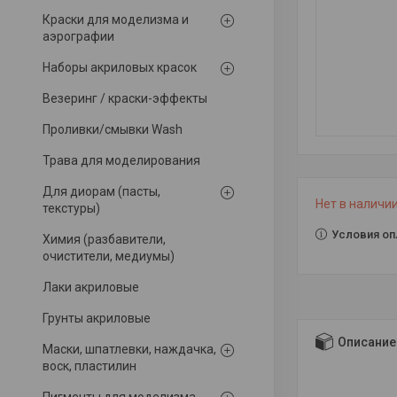
Краски для моделизма и
аэрографии
Наборы акриловых красок
Везеринг / краски-эффекты
Проливки/смывки Wash
Трава для моделирования
Для диорам (пасты,
Нет в наличи
текстуры)
Условия оп
Химия (разбавители,
очистители, медиумы)
Лаки акриловые
Грунты акриловые
Описание
Маски, шпатлевки, наждачка,
воск, пластилин