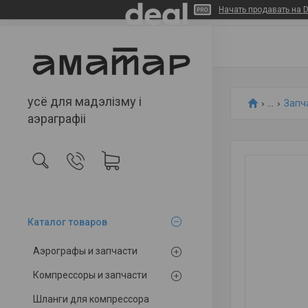
Начать продавать на D
усё для мадэлізму і
...
Запч
аэраграфіі
Каталог товаров
Аэрографы и запчасти
Компрессоры и запчасти
Шланги для компрессора