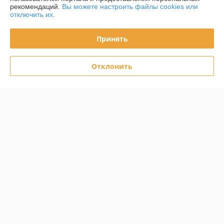
рекомендаций.
Вы можете настроить файлы cookies или
отключить их.
График работы
Принять
Полная версия сайта
Отклонить
Политика обработки cookies
Сайт создан на платформе Deal.by
Информация для покупателя
Юридическое лицо:
Частное унитарное предприятие Белый Эльф
Минск, В.Хоружей 6А, пом.94-4
Регистрационный номер ЕГР: 193936025
УНП: 193936025