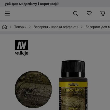
усё для мадэлізму і аэраграфіі
Товары
Везеринг / краски-эффекты
Везеринг для м