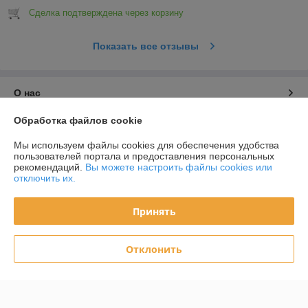
Сделка подтверждена через корзину
Показать все отзывы
О нас
Обработка файлов cookie
Контакты
Мы используем файлы cookies для обеспечения удобства
пользователей портала и предоставления персональных
Доставка и оплата
рекомендаций.
Вы можете настроить файлы cookies или
отключить их.
График работы
Принять
Полная версия сайта
Отклонить
Политика обработки cookies
Сайт создан на платформе Deal.by