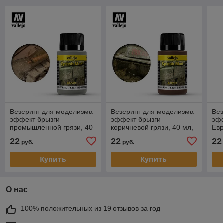
Везеринг для моделизма
Везеринг для моделизма
Вез
эффект брызги
эффект брызги
эфф
промышленной грязи, 40
коричневой грязи, 40 мл,
Евр
мл, Vallejo
Vallejo
22
22
22
руб.
руб.
Купить
Купить
О нас
100% положительных из 19 отзывов за год