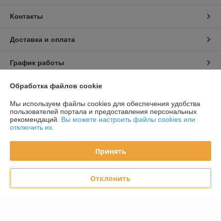
Контакты
Доставка и оплата
График работы
Полная версия сайта
Обработка файлов cookie
Мы используем файлы cookies для обеспечения удобства
Политика обработки cookies
пользователей портала и предоставления персональных
рекомендаций.
Вы можете настроить файлы cookies или
отключить их.
Сайт создан на платформе Deal.by
Принять
Отклонить
Информация для покупателя
Юридическое лицо:
Частное унитарное предприятие Белый Эльф
Минск, В.Хоружей 6А, пом.94-4