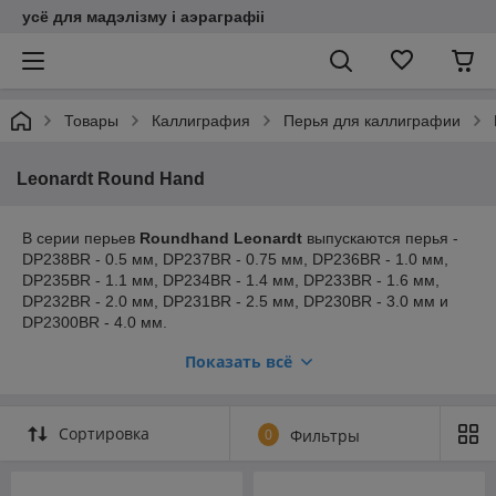
усё для мадэлізму і аэраграфіі
Товары
Каллиграфия
Перья для каллиграфии
Leonardt Round Hand
В серии перьев
Roundhand Leonardt
выпускаются перья -
DP238BR - 0.5 мм, DP237BR - 0.75 мм, DP236BR - 1.0 мм,
DP235BR - 1.1 мм, DP234BR - 1.4 мм, DP233BR - 1.6 мм,
DP232BR - 2.0 мм, DP231BR - 2.5 мм, DP230BR - 3.0 мм и
DP2300BR - 4.0 мм.
Перья можно обмакивать в тушь для рисования или для
Показать всё
каллиграфии (включая китайскую тушь), чернила для
перьевых ручек.
После работы перо нужно тщательно вымыть чистой водой
Сортировка
0
Фильтры
(и промокнуть мягкой салфеткой), тушь органического
происхождения, засохшие пигментные чернила или тушь
могут повредить перо.